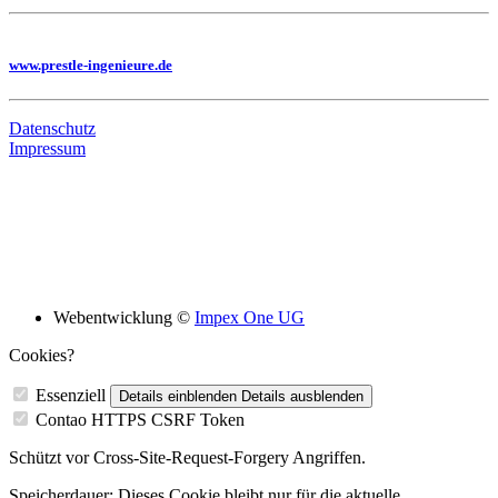
Sie benötigen eine Planung, dann besuchen Sie uns auf unserer Homepage
www.prestle-ingenieure.de
Datenschutz
Impressum
Bildungsskooperation mit folgenden Schulen
Webentwicklung ©
Impex One UG
Cookies?
Essenziell
Details einblenden
Details ausblenden
Contao HTTPS CSRF Token
Schützt vor Cross-Site-Request-Forgery Angriffen.
Speicherdauer:
Dieses Cookie bleibt nur für die aktuelle