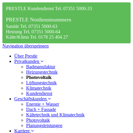
PRESTLE Kundendienst Tel. 07351 5000-33
PRESTLE Notdienstnummern
Sanitär Tel. 07351 5000-63
Heizung Tel. 07351 5000-64
Kälte/Klima Tel. 0178 25 404 27
Navigation überspringen
Über Prestle
Privatkunden
Badmanufaktur
Heizungstechnik
Photovoltaik
Lüftungstechnik
Klimatechnik
Kundendienst
Geschäftskunden
Energie + Wasser
Dach + Fassade
Kältetechnik und Klimatechnik
Photovoltaik
Planungsleistungen
Karriere